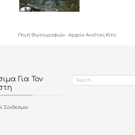
Πηγή Φωτογραφιών : Αρχείο Αννέτας Κίτη
ιμα Για Τον
στη
οί Σύνδεσμοι