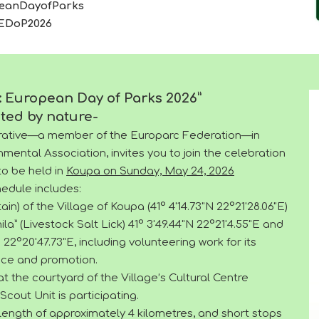
eanDayofParks
EDoP202
6
: European Day of Parks 2026”
ted by nature-
ative—a member of the Europarc Federation—in
mental Association, invites you to join the celebration
to be held in
Koupa on Sunday, May 24, 2026
edule includes:
in) of the Village of Koupa (41° 4'14.73"N 22°21'28.06"E)
ila” (Livestock Salt Lick) 41° 3'49.44"N 22°21'4.55"E and
"N 22°20'47.73"E, including volunteering work for its
ce and promotion.
t the courtyard of the Village’s Cultural Centre
Scout Unit is participating.
l length of approximately 4 kilometres, and short stops