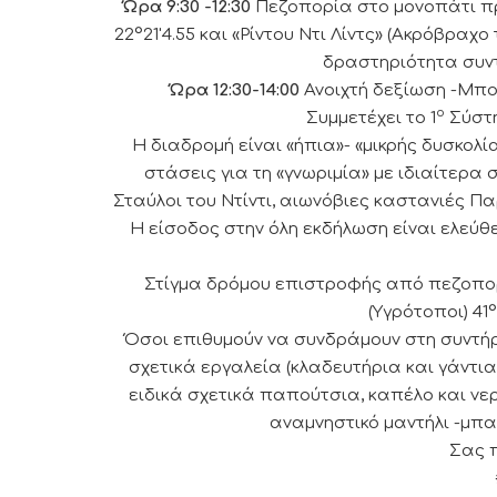
Ώρα 9:30 -12:30
Πεζοπορία στο μονοπάτι προς
22°21'4.55 και «Ρίντου Ντι Λίντς» (Ακρόβραχο 
δραστηριότητα συντ
Ώρα 12:30-14:00
Ανοιχτή δεξίωση -Μπο
ο
Συμμετέχει το 1
Σύστ
Η διαδρομή είναι «ήπια»- «μικρής δυσκολί
στάσεις για τη «γνωριμία» με ιδιαίτερα 
Σταύλοι του Ντίντι, αιωνόβιες καστανιές Πα
Η είσοδος στην όλη εκδήλωση είναι ελεύθε
Στίγμα δρόμου επιστροφής από πεζοπο
(Υγρότοποι) 41°
Όσοι επιθυμούν να συνδράμουν στη συντή
σχετικά εργαλεία (κλαδευτήρια και γάντια
ειδικά σχετικά παπούτσια, καπέλο και νε
αναμνηστικό μαντήλι -μπα
Σας π