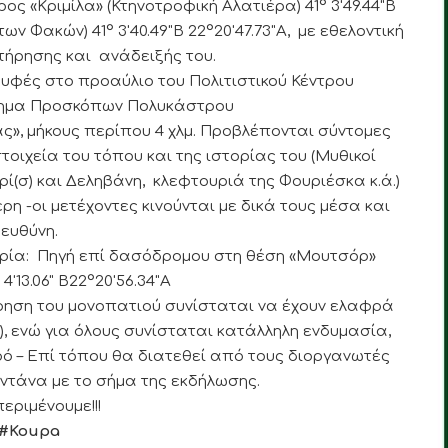
 «Κριμίλα» (Κτηνοτροφική Αλατιέρα) 41° 3'49.44"Β
των Φακών) 41° 3'40.49"Β 22°20'47.73"Α, με εθελοντική
ήρησης και ανάδειξής του.
υφές στο προαύλιο του Πολιτιστικού Κέντρου
ημα Προσκόπων Πολυκάστρου
ας», μήκους περίπου 4 χλμ. Προβλέπονται σύντομες
στοιχεία του τόπου και της ιστορίας του (Μυθικοί
ρί(σ) και Δεληβάνη, κλεφτουριά της Φουριέσκα κ.ά.)
ρη -οι μετέχοντες κινούνται με δικά τους μέσα και
ευθύνη.
ρία: Πηγή επί δασόδρομου στη θέση «Μουτσόρ»
 4'13.06" Β22°20'56.34"Α
ρηση του μονοπατιού συνίσταται να έχουν ελαφρά
), ενώ για όλους συνίσταται κατάλληλη ενδυμασία,
ρό – Επί τόπου θα διατεθεί από τους διοργανωτές
ντάνα με το σήμα της εκδήλωσης.
εριμένουμε!!!
#
Koupa