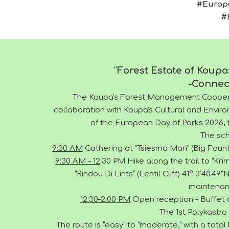
#Europ
#
“
Forest Estate of Koupa
-Connec
The Koupa's Forest Management Cooper
collaboration with Koupa's Cultural and Environ
of the European Day of Parks 2026, 
The sch
9:30 AM
Gathering at “Tsiesma Mari” (Big Founta
9:30 AM – 12
:30 PM Hike along the trail to “Krim
“Rindou Di Lints” (Lentil Cliff) 41° 3'40.49
maintenan
12:30–2:00 PM
Open reception – Buffet a
The 1st Polykastro 
The route is “easy” to “moderate,” with a tota