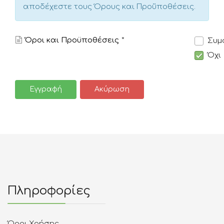
αποδέχεστε τους Όρους και Προϋποθέσεις.
Όροι και Προϋποθέσεις
*
Συμ
Όχι
Εγγραφή
Ακύρωση
Πληροφορίες
Όροι Χρήσης