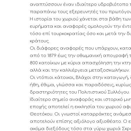
αναπτύσσουν έναν ιδιαίτερο υδροβιότοπο π
παραπάνω τους εξερευνητές του πρωτόγον
Η ιστορία του χωριού χάνεται στα βάθη τω
ευρήματα και αναφορές ομολογούν την έντ
τόσο επί τουρκοκρατίας όσο και μετά την 
κράτους.
Οι διάφορες αναφορές που υπάρχουν, κατ
από το 1879 έως την οθωμανική απογραφή το
800 κατοίκων με κύρια απασχόληση την κτην
αλλά και την καλλιέργεια μεταξοσκωλήκων.
Οι ντόπιοι κάτοικοι, Βλάχοι στην καταγωγή
ήθη, έθιμα, γλώσσα και παραδόσεις, κυρίω
δραστηριότητες του Πολιτιστικού Συλλόγου.
Ιδιαίτερο σημείο αναφοράς και ιστορικό μν
εποχής αποτελεί η εκκλησία του χωριού αφ
Θεοτόκου. Οι γνωστοί καταρράκτες ανάμεσ
αποτελούν επίσης αξιόλογο αξιοθέατο. Ο ε
ακόμα διεξόδους τόσο στα γύρω χωριά Σκρα