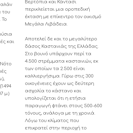
Βερτόπια και Κάντασι
σαλάν
περικλείεται μια οροπεδική
 του
έκταση με επίκεντρο τον οικισμό
 Το
Μεγάλα Λιβάδεια.
ούσια
Αποτελεί δε και το μεγαλύτερο
ές και
δάσος Καστανιάς της Ελλάδας.
Στο βουνό υπάρχουν περί τα
4.500 στρέμματα καστανιών, εκ
 Νότο
των οποίων τα 2.500 είναι
φές
καλλιεργήσιμα. Γύρω στις 300
.),
οικογένειες έχουν ως δεύτερη
(1.494
ασχολία το κάστανο και
7 μ.)
υπολογίζεται ότι η ετήσια
παραγωγή φτάνει στους 500-600
τόνους, ανάλογα με τη χρονιά.
Λόγω του κλίματος που
επικρατεί στην περιοχή το