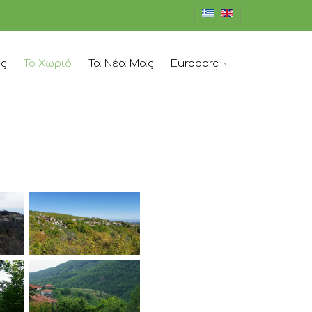
ός
Το Χωριό
Τα Νέα Μας
Europarc