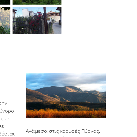
την
σύνορα
ίς με
σε
Ανάμεσα στις κορυφές Πύργος,
δέεται