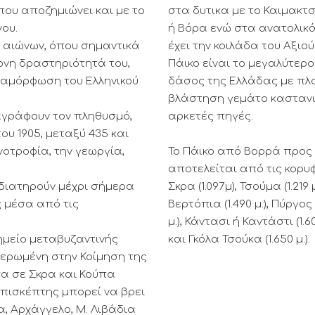
ου αποζημιώνει και με το
στα δυτικα με το Καιμακτ
ου.
ή Βόρα ενώ στα ανατολικά
ν αιώνων, όπου σημαντικά
έχει την κοιλάδα του Αξιού.
ονη δραστηριότητά του,
Πάικο είναι το μεγαλύτερο
διαμόρφωση του Ελληνικού
δάσος της Ελλάδας με πλ
βλάστηση γεμάτο καστανι
αγράφουν τον πληθυσμό,
αρκετές πηγές.
υ 1905, μεταξύ 435 και
οτροφία, την γεωργία,
Το Πάικο από Βορρά προς
αποτελείται από τις κορυ
, διατηρούν μέχρι σήμερα
Σκρα (1.097μ), Τσούμα (1.219 μ
ς μέσα από τις
Βερτόπια (1.490 μ.), Πύργος 
μ.), Κάντασι ή Καντάστι (1.60
ημείο μεταβυζαντινής
και Γκόλα Τσούκα (1.650 μ.).
ιερωμένη στην Κοίμηση της
α σε Σκρα και Κούπα
πισκέπτης μπορεί να βρει
, Αρχάγγελο, Μ. Λιβάδια