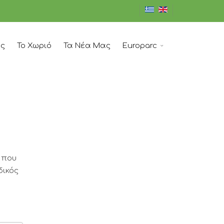
ός
Το Χωριό
Τα Νέα Μας
Europarc
 που
δικός