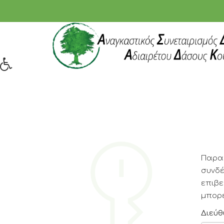
Παρακ
συνδέ
επιβε
μπορέ
Διεύθ