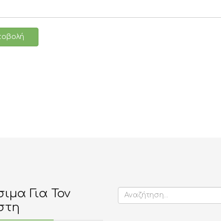
ποβολή
ιμα Για Τον
στη