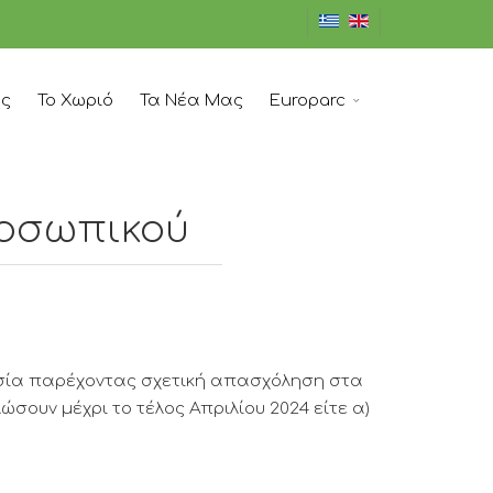
ός
Το Χωριό
Τα Νέα Μας
Europarc
ροσωπικού
γασία παρέχοντας σχετική απασχόληση στα
σουν μέχρι το τέλος Απριλίου 2024 είτε α)